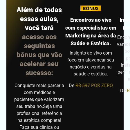
Além de todas
essas aulas,
Encontros ao vivo
Imer
você terá
com especialistas em
Po
Marketing na Área da
acesso aos
Encon
Saúde e Estética.
vamos 
seguintes
po
Insights ao vivo com
bônus que vão
p
foco em alavancar seu
acelerar seu
Inst
negócio e vendas na
sucesso:
perfil
saúde e estética.
e
Conquiste mais parceria
De
R$ 597
POR ZERO
De
R
com médicos e
pacientes que valorizam
seu trabalho.Seja uma
profissional referência
na estética completa!
Faça sua clínica ou