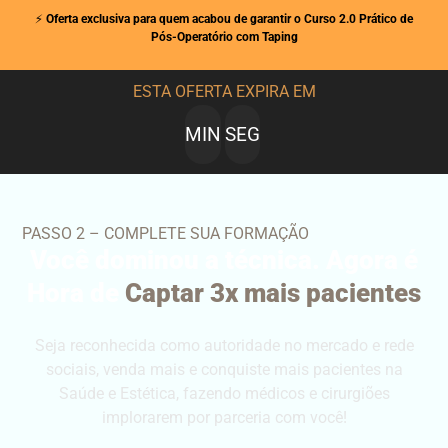
⚡
Oferta exclusiva para quem acabou de garantir o Curso 2.0 Prático de
Pós-Operatório com Taping
ESTA OFERTA EXPIRA EM
MIN
SEG
PASSO 2 – COMPLETE SUA FORMAÇÃO
Você dominou a técnica. Agora é
Hora de
Captar 3x mais pacientes
Seja reconhecida como autoridade no mercado e rede
sociais, venda mais e conquiste mais pacientes na
Saúde e Estética, fazendo médicos e cirurgiões
implorarem por parceria com você!