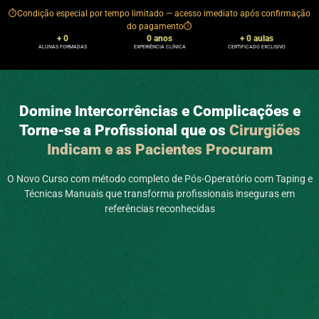
⏱️Condição especial por tempo limitado — acesso imediato após confirmação
do pagamento⏱️
+ 
0
0
 anos
+ 
0
 aulas
ALUNAS FORMADAS
EXPERIÊNCIA CLÍNICA
CERTIFICADO EXCLISIVO
Domine Intercorrências e Complicações e
Torne-se a Profissional que os
Cirurgiões
Indicam e as Pacientes Procuram
O Novo Curso com método completo de Pós-Operatório com Taping e
Técnicas Manuais que transforma profissionais inseguras em
referências reconhecidas